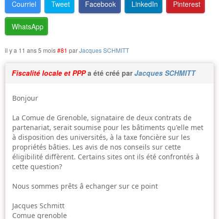
Marchés publics
Courriel
Tweet
Facebook
LinkedIn
Pinterest
Textes officiels
WhatsApp
il y a 11 ans 5 mois
#81
par
Jacques SCHMITT
Fiscalité locale et PPP
a été créé par
Jacques SCHMITT
Bonjour
La Comue de Grenoble, signataire de deux contrats de
partenariat, serait soumise pour les bâtiments qu'elle met
à disposition des universités, à la taxe foncière sur les
propriétés bâties. Les avis de nos conseils sur cette
éligibilité diffèrent. Certains sites ont ils été confrontés à
cette question?
Nous sommes prêts â echanger sur ce point
Jacques Schmitt
Comue grenoble