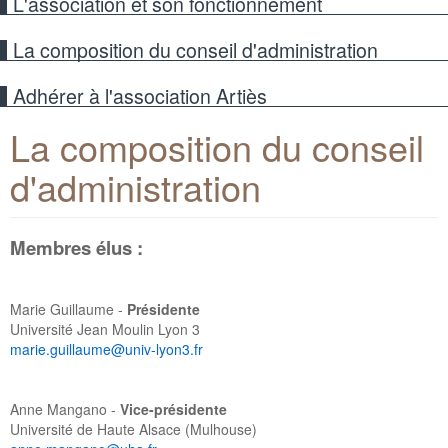
L'association et son fonctionnement
Documentation
La composition du conseil d'administration
formulaire Orléans2011
Aide
Adhérer à l'association Artiès
Archives documentaires
Plaquette de présentation
La composition du conseil d'administration
Liens utiles
Historique
Public : vos questions les plus fréquentes
Adhérer à l'association Artiès
Contacts
Adhérents : vos questions les plus fréquentes
Activités immobilières
La composition du conseil
Enseignement supérieur
d'administration
Marchés publics
Membres élus :
Textes officiels
Marie Guillaume -
Présidente
Université Jean Moulin Lyon 3
marie.guillaume@univ-lyon3.fr
Anne Mangano -
Vice-présidente
Université de Haute Alsace (Mulhouse)