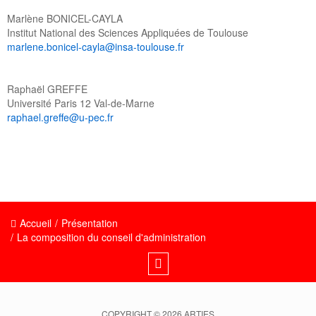
Marlène BONICEL-CAYLA
Institut National des Sciences Appliquées de Toulouse
marlene.bonicel-cayla@insa-toulouse.fr
Raphaël GREFFE
Université Paris 12 Val-de-Marne
raphael.greffe@u-pec.fr
Accueil
/
Présentation
/
La composition du conseil d'administration
COPYRIGHT © 2026 ARTIES