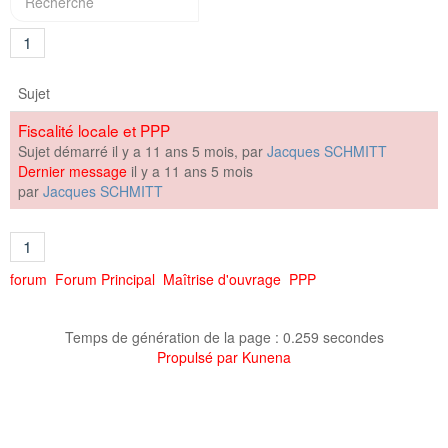
Marchés publics
1
Textes officiels
Sujet
Fiscalité locale et PPP
Sujet démarré il y a 11 ans 5 mois, par
Jacques SCHMITT
Dernier message
il y a 11 ans 5 mois
par
Jacques SCHMITT
1
forum
Forum Principal
Maîtrise d'ouvrage
PPP
Temps de génération de la page : 0.259 secondes
Propulsé par
Kunena