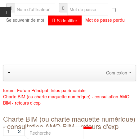
Se souvenir de moi
Mot de passe perdu
S'identifier
Présentation
Actualités
Présentation
Séminaires
L'association et son fonctionnement
Connexion
Documentation
La composition du conseil d'administration
formulaire Orléans2011
forum
Forum Principal
Infos patrimoniale
Aide
Adhérer à l'association Artiès
Archives documentaires
Plaquette de présentation
Charte BIM (ou charte maquette numérique) - consultation AMO
BIM - retours d'exp
Liens utiles
Historique
Public : vos questions les plus fréquentes
Contacts
Adhérents : vos questions les plus fréquentes
Activités immobilières
Charte BIM (ou charte maquette numérique)
- consultation AMO BIM - retours d'exp
Enseignement supérieur
1
2