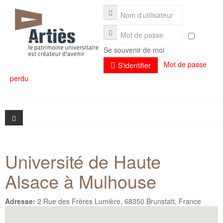
Se souvenir de moi
Mot de passe
S'identifier
perdu
Université de Haute
Présentation
Alsace à Mulhouse
Actualités
Présentation
Adresse:
2 Rue des Frères Lumière, 68350 Brunstatt, France
Séminaires
L'association et son fonctionnement