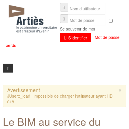
Se souvenir de moi
Mot de passe
S'identifier
perdu
×
Avertissement
Présentation
JUser::_load : impossible de charger l'utilisateur ayant l'ID
618
Actualités
Présentation
Le BIM au service du
Séminaires
L'association et son fonctionnement