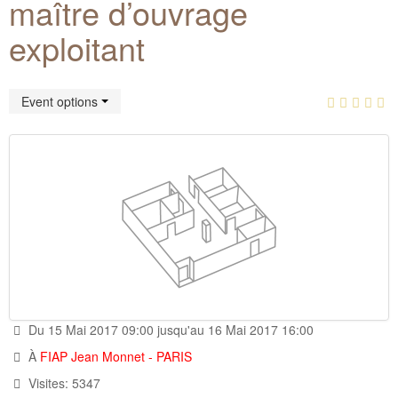
maître d’ouvrage
Documentation
La composition du conseil d'administration
formulaire Orléans2011
exploitant
Aide
Adhérer à l'association Artiès
Archives documentaires
Plaquette de présentation
Liens utiles
Historique
Public : vos questions les plus fréquentes
Event options
Contacts
Adhérents : vos questions les plus fréquentes
Activités immobilières
Enseignement supérieur
Marchés publics
Textes officiels
Du 15 Mai 2017 09:00 jusqu'au 16 Mai 2017 16:00
À
FIAP Jean Monnet - PARIS
Visites: 5347