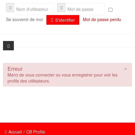
Se souvenir de moi
Mot de passe perdu
S'identifier
×
Erreur
Présentation
Merci de vous connecter ou vous enregistrer pour voir les
profils des utilisateurs.
Actualités
Présentation
Séminaires
L'association et son fonctionnement
Documentation
La composition du conseil d'administration
formulaire Orléans2011
Aide
Adhérer à l'association Artiès
Archives documentaires
Plaquette de présentation
Accueil
/
CB Profile
Liens utiles
Historique
Public : vos questions les plus fréquentes