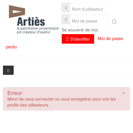
Se souvenir de moi
Mot de passe
S'identifier
perdu
×
Erreur
Présentation
Merci de vous connecter ou vous enregistrer pour voir les
profils des utilisateurs.
Actualités
Présentation
Séminaires
L'association et son fonctionnement