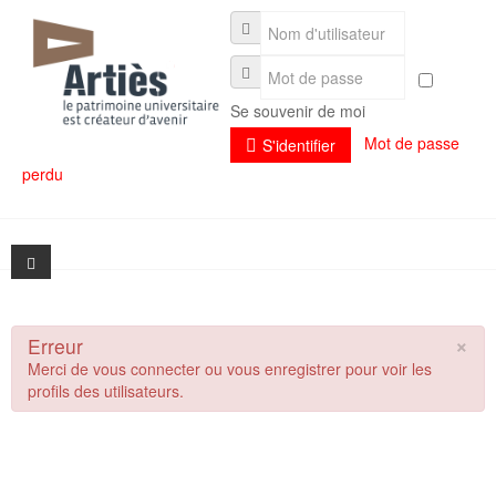
Se souvenir de moi
Mot de passe
S'identifier
perdu
×
Erreur
Présentation
Merci de vous connecter ou vous enregistrer pour voir les
profils des utilisateurs.
Actualités
Présentation
Séminaires
L'association et son fonctionnement