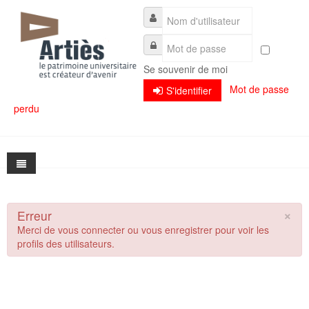
Se souvenir de moi
Mot de passe
S'identifier
perdu
×
Erreur
Présentation
Merci de vous connecter ou vous enregistrer pour voir les
profils des utilisateurs.
Actualités
Présentation
Séminaires
L'association et son fonctionnement