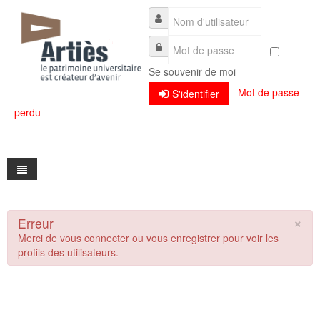
Se souvenir de moi
Mot de passe
S'identifier
perdu
×
Erreur
Présentation
Merci de vous connecter ou vous enregistrer pour voir les
profils des utilisateurs.
Actualités
Présentation
Séminaires
L'association et son fonctionnement