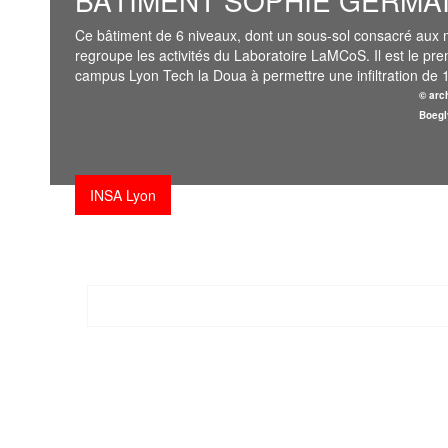
BÂTIMENT SOPHIE GERMA
Ce bâtiment de 6 niveaux, dont un sous-sol consacré aux 
regroupe les activités du Laboratoire LaMCoS. Il est le pre
campus Lyon Tech la Doua à permettre une infiltration de 
© arc
Boegl
Université Grenoble Alpes
Université de Strasbourg
Université Jean Moulin de Lyon 3
Université de Strasbourg
INSA Lyon
Université de Strasbourg