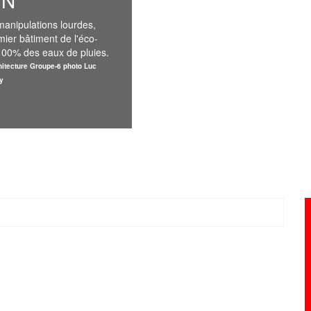
IN
manipulations lourdes,
mier bâtiment de l'éco-
100% des eaux de pluies.
hitecture Groupe-6 photo Luc
y